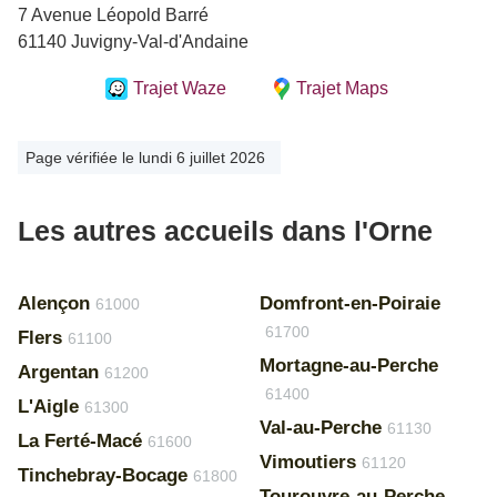
7 Avenue Léopold Barré
61140 Juvigny-Val-d'Andaine
Trajet Waze
Trajet Maps
Page vérifiée le lundi 6 juillet 2026
Les autres accueils dans l'Orne
Alençon
Domfront-en-Poiraie
61000
61700
Flers
61100
Mortagne-au-Perche
Argentan
61200
61400
L'Aigle
61300
Val-au-Perche
61130
La Ferté-Macé
61600
Vimoutiers
61120
Tinchebray-Bocage
61800
Tourouvre-au-Perche