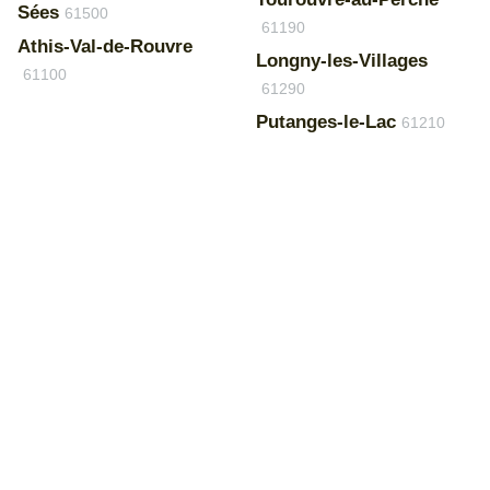
Sées
61500
61190
Athis-Val-de-Rouvre
Longny-les-Villages
61100
61290
Putanges-le-Lac
61210