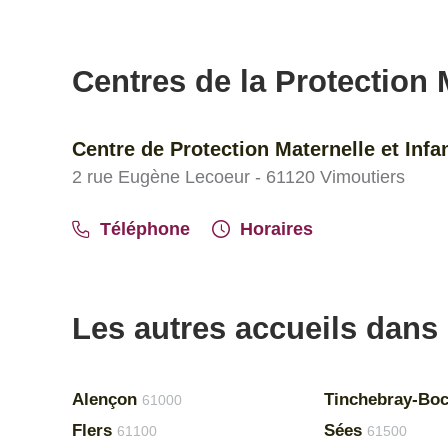
Centres de la Protection M
Centre de Protection Maternelle et Infa
2 rue Eugène Lecoeur - 61120 Vimoutiers
Téléphone
Horaires
Les autres accueils dans 
Alençon
Tinchebray-Bo
61000
Flers
Sées
61100
61500