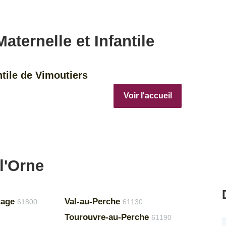
aternelle et Infantile
ntile de Vimoutiers
Voir l'accueil
l'Orne
cage
Val-au-Perche
61800
61130
Tourouvre-au-Perche
61190