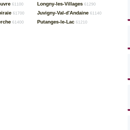
ouvre
Longny-les-Villages
61100
61290
iraie
Juvigny-Val-d'Andaine
61700
61140
erche
Putanges-le-Lac
61400
61210