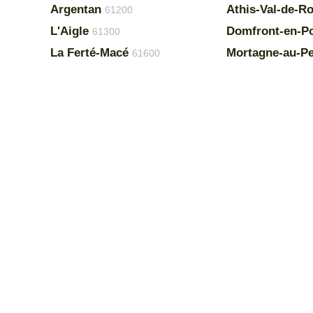
Argentan
Athis-Val-de-R
61200
L'Aigle
Domfront-en-Po
61300
La Ferté-Macé
Mortagne-au-P
61600