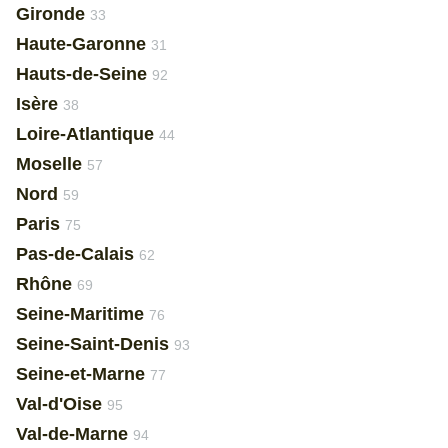
Gironde
33
Haute-Garonne
31
Hauts-de-Seine
92
Isère
38
Loire-Atlantique
44
Moselle
57
Nord
59
Paris
75
Pas-de-Calais
62
Rhône
69
Seine-Maritime
76
Seine-Saint-Denis
93
Seine-et-Marne
77
Val-d'Oise
95
Val-de-Marne
94