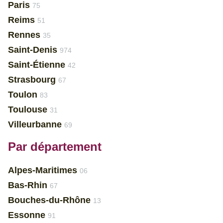
Paris
75
Reims
51
Rennes
35
Saint-Denis
974
Saint-Étienne
42
Strasbourg
67
Toulon
83
Toulouse
31
Villeurbanne
69
Par département
Alpes-Maritimes
06
Bas-Rhin
67
Bouches-du-Rhône
13
Essonne
91