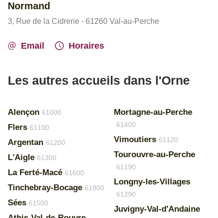
Normand
3, Rue de la Cidrerie - 61260 Val-au-Perche
Email
Horaires
Les autres accueils dans l'Orne
Alençon
Mortagne-au-Perche
61000
61400
Flers
61100
Vimoutiers
61120
Argentan
61200
Tourouvre-au-Perche
L'Aigle
61300
61190
La Ferté-Macé
61600
Longny-les-Villages
Tinchebray-Bocage
61800
61290
Sées
61500
Juvigny-Val-d'Andaine
Athis-Val-de-Rouvre