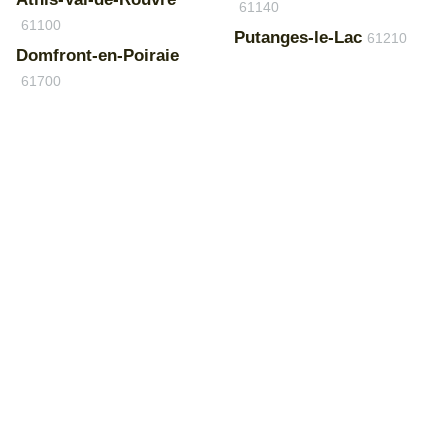
61140
61100
Putanges-le-Lac
61210
Domfront-en-Poiraie
61700