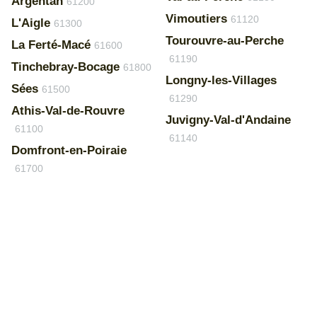
Argentan
61200
Vimoutiers
61120
L'Aigle
61300
Tourouvre-au-Perche
La Ferté-Macé
61600
61190
Tinchebray-Bocage
61800
Longny-les-Villages
Sées
61500
61290
Athis-Val-de-Rouvre
Juvigny-Val-d'Andaine
61100
61140
Domfront-en-Poiraie
61700