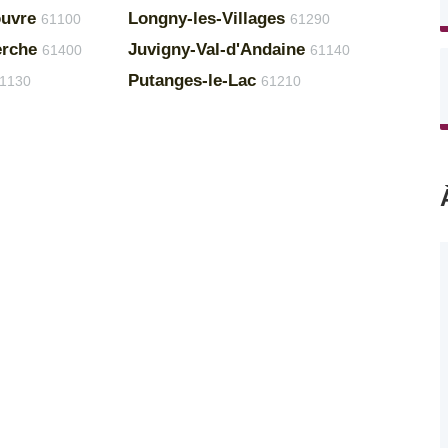
ouvre
Longny-les-Villages
61100
61290
erche
Juvigny-Val-d'Andaine
61400
61140
Putanges-le-Lac
1130
61210