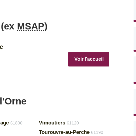
 (ex
MSAP
)
re
Voir l'accueil
l'Orne
cage
Vimoutiers
61800
61120
Tourouvre-au-Perche
61190