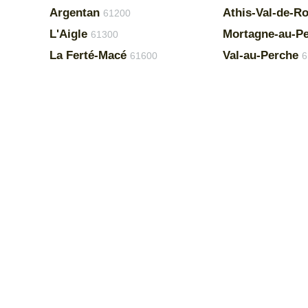
Argentan
Athis-Val-de-R
61200
L'Aigle
Mortagne-au-P
61300
La Ferté-Macé
Val-au-Perche
61600
6