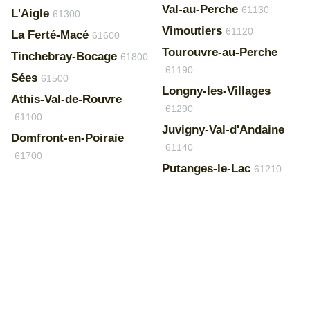
Val-au-Perche
61130
L'Aigle
61300
Vimoutiers
61120
La Ferté-Macé
61600
Tourouvre-au-Perche
Tinchebray-Bocage
61800
61190
Sées
61500
Longny-les-Villages
Athis-Val-de-Rouvre
61290
61100
Juvigny-Val-d'Andaine
Domfront-en-Poiraie
61140
61700
Putanges-le-Lac
61210