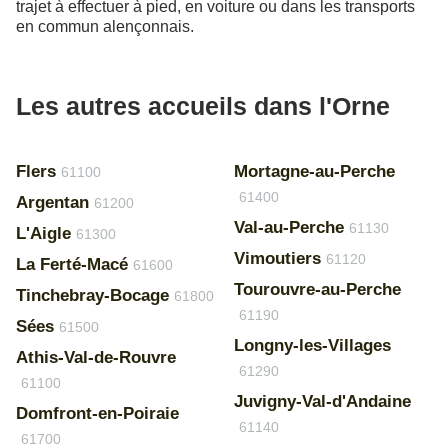
trajet à effectuer à pied, en voiture ou dans les transports
en commun alençonnais.
Les autres accueils dans l'Orne
Flers
Mortagne-au-Perche
61100
61400
Argentan
61200
Val-au-Perche
61130
L'Aigle
61300
Vimoutiers
61120
La Ferté-Macé
61600
Tourouvre-au-Perche
Tinchebray-Bocage
61800
61190
Sées
61500
Longny-les-Villages
Athis-Val-de-Rouvre
61290
61100
Juvigny-Val-d'Andaine
Domfront-en-Poiraie
61140
61700