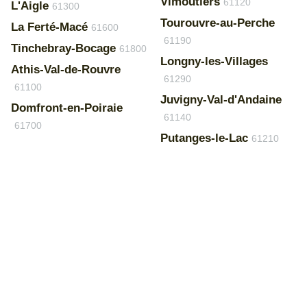
Vimoutiers
61120
L'Aigle
61300
Tourouvre-au-Perche
La Ferté-Macé
61600
61190
Tinchebray-Bocage
61800
Longny-les-Villages
Athis-Val-de-Rouvre
61290
61100
Juvigny-Val-d'Andaine
Domfront-en-Poiraie
61140
61700
Putanges-le-Lac
61210