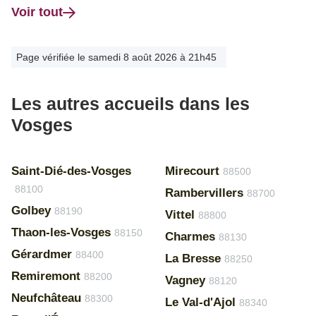
Voir tout
Page vérifiée le samedi 8 août 2026 à 21h45
Les autres accueils dans les
Vosges
Saint-Dié-des-Vosges
Mirecourt
88500
88100
Rambervillers
88700
Golbey
88190
Vittel
88800
Thaon-les-Vosges
88150
Charmes
88130
Gérardmer
88400
La Bresse
88250
Remiremont
88200
Vagney
88120
Neufchâteau
88300
Le Val-d'Ajol
88340