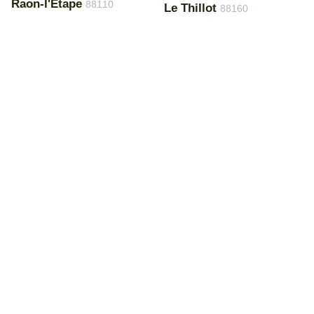
Raon-l'Étape
88110
Le Thillot
88160