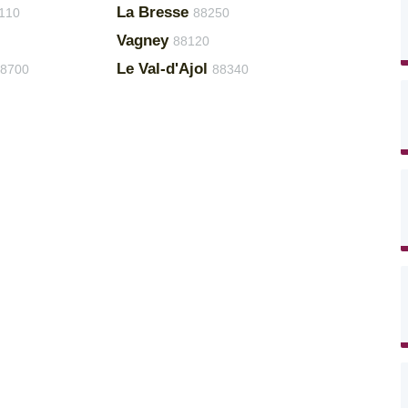
La Bresse
110
88250
Vagney
88120
Le Val-d'Ajol
8700
88340