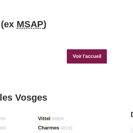
 (ex
MSAP
)
Voir l'accueil
 les Vosges
Vittel
200
88800
Charmes
300
88130