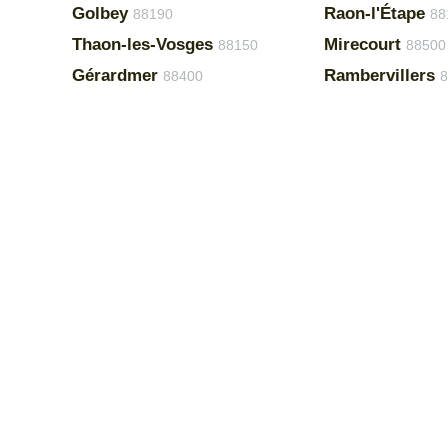
Golbey
Raon-l'Étape
88190
88
Thaon-les-Vosges
Mirecourt
88150
88500
Gérardmer
Rambervillers
88400
8