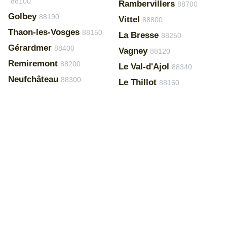
88100
Rambervillers
88700
Golbey
88190
Vittel
88800
Thaon-les-Vosges
88150
La Bresse
88250
Gérardmer
88400
Vagney
88120
Remiremont
88200
Le Val-d'Ajol
88340
Neufchâteau
88300
Le Thillot
88160