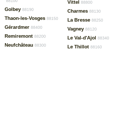
88100
Vittel
88800
Golbey
88190
Charmes
88130
Thaon-les-Vosges
88150
La Bresse
88250
Gérardmer
88400
Vagney
88120
Remiremont
88200
Le Val-d'Ajol
88340
Neufchâteau
88300
Le Thillot
88160