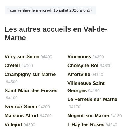
Page vérifiée le mercredi 15 juillet 2026 à 8h57
Les autres accueils en Val-de-
Marne
Vitry-sur-Seine
Vincennes
94400
94300
Créteil
Choisy-le-Roi
94000
94600
Champigny-sur-Marne
Alfortville
94140
94500
Villeneuve-Saint-
Saint-Maur-des-Fossés
Georges
94190
94100
Le Perreux-sur-Marne
Ivry-sur-Seine
94200
94170
Maisons-Alfort
Nogent-sur-Marne
94700
94130
Villejuif
L'Haÿ-les-Roses
94800
94240