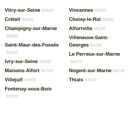
Vitry-sur-Seine
Vincennes
94400
94300
Créteil
Choisy-le-Roi
94000
94600
Champigny-sur-Marne
Alfortville
94140
94500
Villeneuve-Saint-
Saint-Maur-des-Fossés
Georges
94190
94100
Le Perreux-sur-Marne
Ivry-sur-Seine
94200
94170
Maisons-Alfort
Nogent-sur-Marne
94700
94130
Villejuif
Thiais
94800
94320
Fontenay-sous-Bois
94120