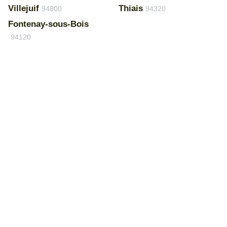
Villejuif
Thiais
94800
94320
Fontenay-sous-Bois
94120