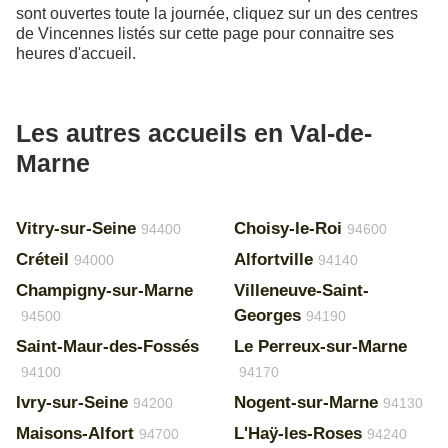
sont ouvertes toute la journée, cliquez sur un des centres
de Vincennes listés sur cette page pour connaitre ses
heures d'accueil.
Les autres accueils en Val-de-
Marne
Vitry-sur-Seine
Choisy-le-Roi
94400
94600
Créteil
Alfortville
94000
94140
Champigny-sur-Marne
Villeneuve-Saint-
Georges
94500
94190
Saint-Maur-des-Fossés
Le Perreux-sur-Marne
94100
94170
Ivry-sur-Seine
Nogent-sur-Marne
94200
94130
Maisons-Alfort
L'Haÿ-les-Roses
94700
94240