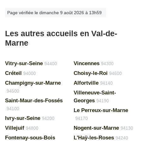
Page vérifiée le dimanche 9 août 2026 à 13h59
Les autres accueils en Val-de-
Marne
Vitry-sur-Seine
Vincennes
94400
94300
Créteil
Choisy-le-Roi
94000
94600
Champigny-sur-Marne
Alfortville
94140
94500
Villeneuve-Saint-
Saint-Maur-des-Fossés
Georges
94190
94100
Le Perreux-sur-Marne
Ivry-sur-Seine
94200
94170
Villejuif
Nogent-sur-Marne
94800
94130
Fontenay-sous-Bois
L'Haÿ-les-Roses
94240