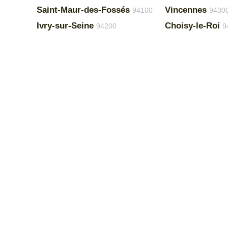
Saint-Maur-des-Fossés
Vincennes
94100
9430
Ivry-sur-Seine
Choisy-le-Roi
94200
9