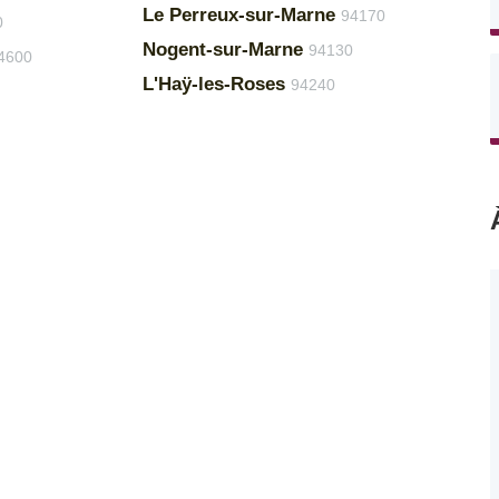
Le Perreux-sur-Marne
94170
0
Nogent-sur-Marne
94130
4600
L'Haÿ-les-Roses
94240