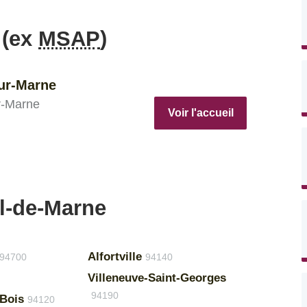
 (ex
MSAP
)
sur-Marne
r-Marne
Voir l'accueil
al-de-Marne
Alfortville
94700
94140
Villeneuve-Saint-Georges
94190
Bois
94120