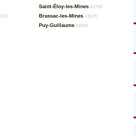
Saint-Éloy-les-Mines
63700
Brassac-les-Mines
270
63570
Puy-Guillaume
63290