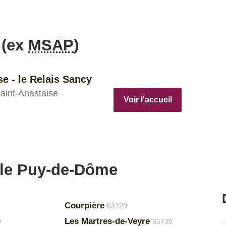
 (ex
MSAP
)
e - le Relais Sancy
Saint-Anastaise
Voir l'accueil
 le Puy-de-Dôme
Courpière
63120
Les Martres-de-Veyre
0
63730