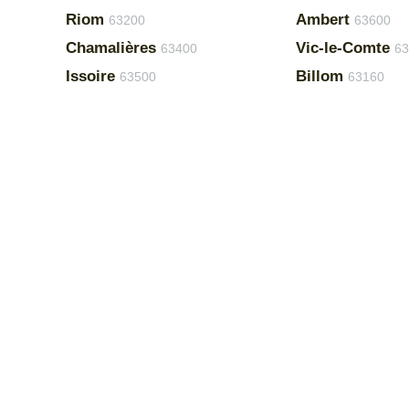
Riom
Ambert
63200
63600
Chamalières
Vic-le-Comte
63400
63
Issoire
Billom
63500
63160