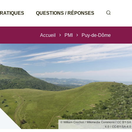
PRATIQUES
QUESTIONS / RÉPONSES
Accueil
PMI
Puy-de-Dôme
© William Crochot / Wikimedia Commons / CC BY-SA
4.0 / CC-BY-SA-4.0