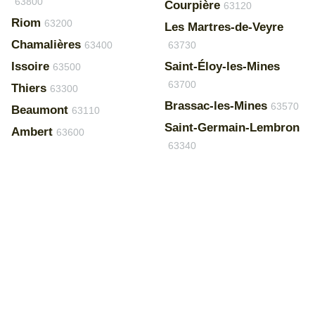
63800
Courpière
63120
Riom
63200
Les Martres-de-Veyre
Chamalières
63400
63730
Issoire
Saint-Éloy-les-Mines
63500
63700
Thiers
63300
Brassac-les-Mines
63570
Beaumont
63110
Saint-Germain-Lembron
Ambert
63600
63340