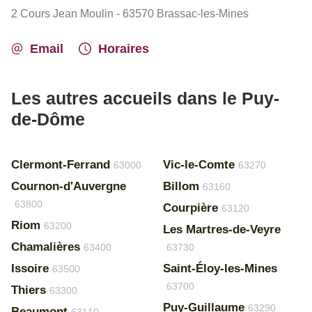
2 Cours Jean Moulin - 63570 Brassac-les-Mines
Email
Horaires
Les autres accueils dans le Puy-
de-Dôme
Clermont-Ferrand
Vic-le-Comte
63000
63270
Cournon-d'Auvergne
Billom
63160
63800
Courpière
63120
Riom
63200
Les Martres-de-Veyre
Chamalières
63400
63730
Issoire
Saint-Éloy-les-Mines
63500
63700
Thiers
63300
Puy-Guillaume
63290
Beaumont