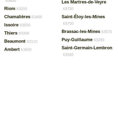
63800
Les Martres-de-Veyre
Riom
63200
63730
Chamalières
Saint-Éloy-les-Mines
63400
63700
Issoire
63500
Brassac-les-Mines
63570
Thiers
63300
Puy-Guillaume
63290
Beaumont
63110
Saint-Germain-Lembron
Ambert
63600
63340