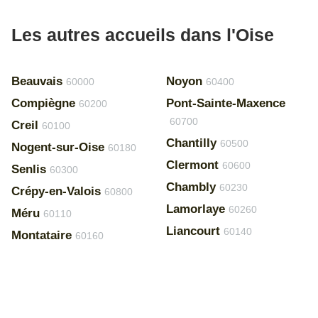
Les autres accueils dans l'Oise
Beauvais
Noyon
60000
60400
Compiègne
Pont-Sainte-Maxence
60200
60700
Creil
60100
Chantilly
60500
Nogent-sur-Oise
60180
Clermont
60600
Senlis
60300
Chambly
60230
Crépy-en-Valois
60800
Lamorlaye
60260
Méru
60110
Liancourt
60140
Montataire
60160