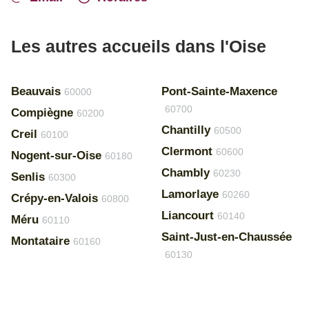
Les autres accueils dans l'Oise
Beauvais
Pont-Sainte-Maxence
60000
60700
Compiègne
60200
Chantilly
60500
Creil
60100
Clermont
60600
Nogent-sur-Oise
60180
Chambly
60230
Senlis
60300
Lamorlaye
60260
Crépy-en-Valois
60800
Liancourt
60140
Méru
60110
Saint-Just-en-Chaussée
Montataire
60160
60130