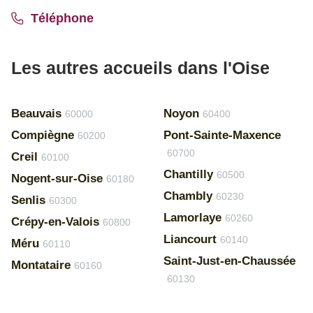
Téléphone
Les autres accueils dans l'Oise
Beauvais
Noyon
60000
60400
Compiègne
Pont-Sainte-Maxence
60200
60700
Creil
60100
Chantilly
60500
Nogent-sur-Oise
60180
Chambly
60230
Senlis
60300
Lamorlaye
60260
Crépy-en-Valois
60800
Liancourt
60140
Méru
60110
Saint-Just-en-Chaussée
Montataire
60160
60130