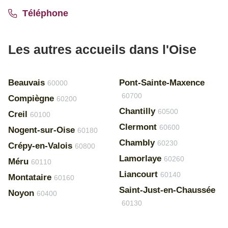
Téléphone
Les autres accueils dans l'Oise
Beauvais
Pont-Sainte-Maxence
60000
60700
Compiègne
60200
Chantilly
60500
Creil
60100
Clermont
60600
Nogent-sur-Oise
60180
Chambly
60230
Crépy-en-Valois
60800
Lamorlaye
60260
Méru
60110
Liancourt
60140
Montataire
60160
Saint-Just-en-Chaussée
Noyon
60400
60130