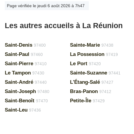
Page vérifiée le jeudi 6 août 2026 à 7h47
Les autres accueils à La Réunion
Saint-Denis
Sainte-Marie
97400
97438
Saint-Paul
La Possession
97460
97419
Saint-Pierre
Le Port
97410
97420
Le Tampon
Sainte-Suzanne
97430
97441
Saint-André
L'Étang-Salé
97440
97427
Saint-Joseph
Bras-Panon
97480
97412
Saint-Benoît
Petite-Île
97470
97429
Saint-Leu
97436