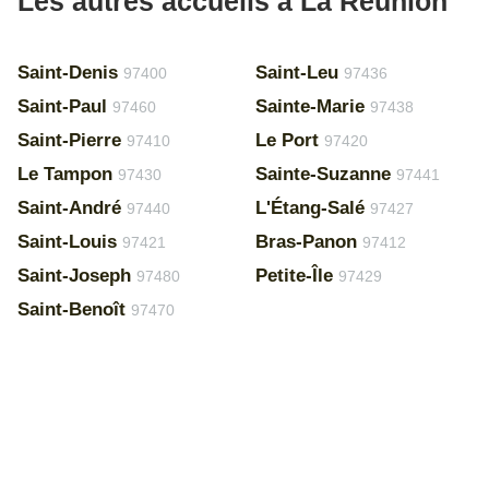
Les autres accueils à La Réunion
Saint-Denis
Saint-Leu
97400
97436
Saint-Paul
Sainte-Marie
97460
97438
Saint-Pierre
Le Port
97410
97420
Le Tampon
Sainte-Suzanne
97430
97441
Saint-André
L'Étang-Salé
97440
97427
Saint-Louis
Bras-Panon
97421
97412
Saint-Joseph
Petite-Île
97480
97429
Saint-Benoît
97470