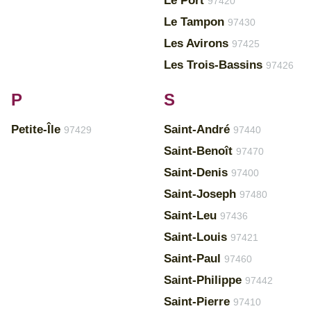
Le Port
97420
Le Tampon
97430
Les Avirons
97425
Les Trois-Bassins
97426
P
S
Petite-Île
Saint-André
97429
97440
Saint-Benoît
97470
Saint-Denis
97400
Saint-Joseph
97480
Saint-Leu
97436
Saint-Louis
97421
Saint-Paul
97460
Saint-Philippe
97442
Saint-Pierre
97410