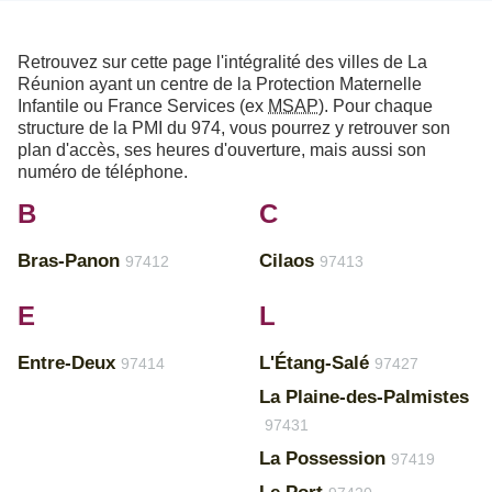
Retrouvez sur cette page l'intégralité des villes de La
Réunion ayant un centre de la Protection Maternelle
Infantile ou France Services (ex
MSAP
). Pour chaque
structure de la PMI du 974, vous pourrez y retrouver son
plan d'accès, ses heures d'ouverture, mais aussi son
numéro de téléphone.
B
C
Bras-Panon
Cilaos
97412
97413
E
L
Entre-Deux
L'Étang-Salé
97414
97427
La Plaine-des-Palmistes
97431
La Possession
97419