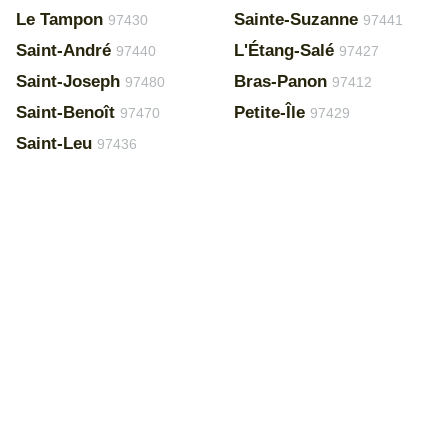
Le Tampon
Sainte-Suzanne
97430
97441
Saint-André
L'Étang-Salé
97440
97427
Saint-Joseph
Bras-Panon
97480
97412
Saint-Benoît
Petite-Île
97470
97429
Saint-Leu
97436