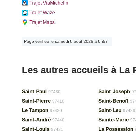
Trajet ViaMichelin
Trajet Waze
Trajet Maps
Page vérifiée le samedi 8 août 2026 à 0h57
Les autres accueils à La
Saint-Paul
Saint-Joseph
97460
9
Saint-Pierre
Saint-Benoît
97410
97
Le Tampon
Saint-Leu
97430
97436
Saint-André
Sainte-Marie
97440
97
Saint-Louis
La Possession
97421