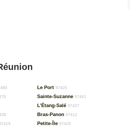
 Réunion
Le Port
7480
97420
Sainte-Suzanne
470
97441
L'Étang-Salé
97427
Bras-Panon
438
97412
Petite-Île
97419
97429