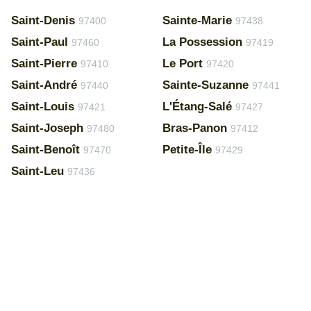
Saint-Denis
Sainte-Marie
97400
97438
Saint-Paul
La Possession
97460
97419
Saint-Pierre
Le Port
97410
97420
Saint-André
Sainte-Suzanne
97440
97441
Saint-Louis
L'Étang-Salé
97421
97427
Saint-Joseph
Bras-Panon
97480
97412
Saint-Benoît
Petite-Île
97470
97429
Saint-Leu
97436