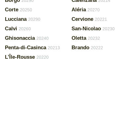
Borgo
Calenzana
20290
20214
Corte
Aléria
20250
20270
Lucciana
Cervione
20290
20221
Calvi
San-Nicolao
20260
20230
Ghisonaccia
Oletta
20240
20232
Penta-di-Casinca
Brando
20213
20222
L'Île-Rousse
20220