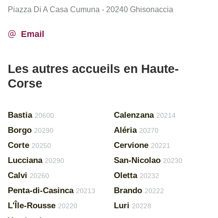
Piazza Di A Casa Cumuna - 20240 Ghisonaccia
Email
Les autres accueils en Haute-
Corse
Bastia
Calenzana
20600
20214
Borgo
Aléria
20290
20270
Corte
Cervione
20250
20221
Lucciana
San-Nicolao
20290
20230
Calvi
Oletta
20260
20232
Penta-di-Casinca
Brando
20213
20222
L'Île-Rousse
Luri
20220
20228