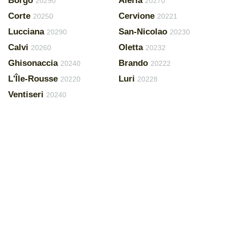
Borgo
Aléria
20290
20270
Corte
Cervione
20250
20221
Lucciana
San-Nicolao
20290
20230
Calvi
Oletta
20260
20232
Ghisonaccia
Brando
20240
20222
L'Île-Rousse
Luri
20220
20228
Ventiseri
20240