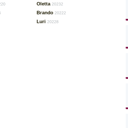
Oletta
220
20232
Brando
4
20222
Luri
20228