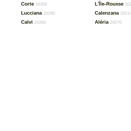
Corte
L'Île-Rousse
20250
20
Lucciana
Calenzana
20290
2021
Calvi
Aléria
20260
20270