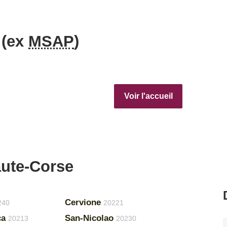
 (ex
MSAP
)
Voir l'accueil
aute-Corse
Cervione
240
20221
ca
San-Nicolao
20213
20230