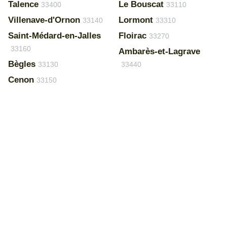
Talence
Le Bouscat
33400
33110
Villenave-d'Ornon
Lormont
33140
33310
Saint-Médard-en-Jalles
Floirac
33270
33160
Ambarès-et-Lagrave
Bègles
33130
33440
Cenon
33150