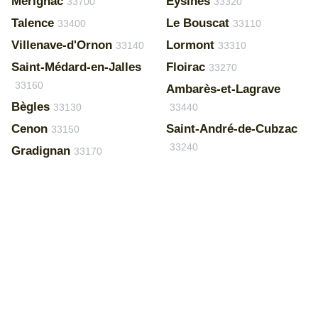
Mérignac
Eysines
33700
33320
Talence
Le Bouscat
33400
33110
Villenave-d'Ornon
Lormont
33140
33310
Saint-Médard-en-Jalles
Floirac
33270
33160
Ambarès-et-Lagrave
Bègles
33130
33440
Cenon
Saint-André-de-Cubzac
33150
33240
Gradignan
33170