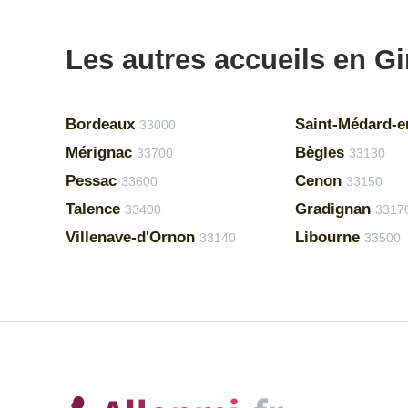
Les autres accueils en G
Bordeaux
Saint-Médard-e
33000
Mérignac
Bègles
33700
33130
Pessac
Cenon
33600
33150
Talence
Gradignan
33400
3317
Villenave-d'Ornon
Libourne
33140
33500