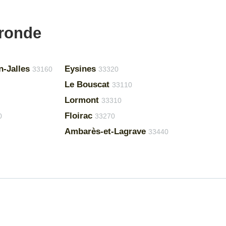
ironde
n-Jalles
Eysines
33160
33320
Le Bouscat
33110
Lormont
33310
Floirac
0
33270
Ambarès-et-Lagrave
33440