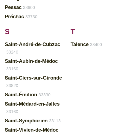
Pessac
33600
Préchac
33730
S
T
Saint-André-de-Cubzac
Talence
33400
33240
Saint-Aubin-de-Médoc
33160
Saint-Ciers-sur-Gironde
33820
Saint-Émilion
33330
Saint-Médard-en-Jalles
33160
Saint-Symphorien
33113
Saint-Vivien-de-Médoc