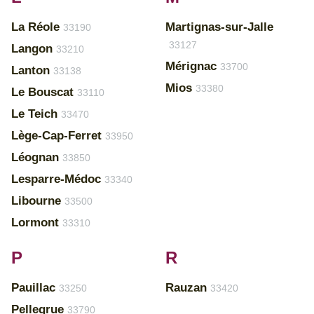
La Réole
Martignas-sur-Jalle
33190
33127
Langon
33210
Mérignac
33700
Lanton
33138
Mios
33380
Le Bouscat
33110
Le Teich
33470
Lège-Cap-Ferret
33950
Léognan
33850
Lesparre-Médoc
33340
Libourne
33500
Lormont
33310
P
R
Pauillac
Rauzan
33250
33420
Pellegrue
33790