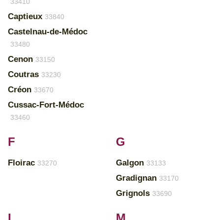
33410
Captieux
33840
Castelnau-de-Médoc
33480
Cenon
33150
Coutras
33230
Créon
33670
Cussac-Fort-Médoc
33460
F
G
Floirac
Galgon
33270
33133
Gradignan
33170
Grignols
33690
L
M