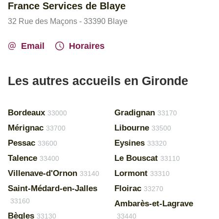
France Services de Blaye
32 Rue des Maçons - 33390 Blaye
Email
Horaires
Les autres accueils en Gironde
Bordeaux
Gradignan
33000
33170
Mérignac
Libourne
33700
33500
Pessac
Eysines
33600
33320
Talence
Le Bouscat
33400
33110
Villenave-d'Ornon
Lormont
33140
33310
Saint-Médard-en-Jalles
Floirac
33270
33160
Ambarès-et-Lagrave
Bègles
33130
33440