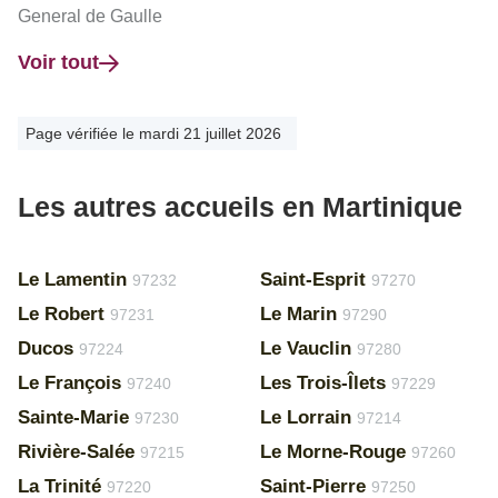
General de Gaulle
Voir tout
Page vérifiée le mardi 21 juillet 2026
Les autres accueils en Martinique
Le Lamentin
Saint-Esprit
97232
97270
Le Robert
Le Marin
97231
97290
Ducos
Le Vauclin
97224
97280
Le François
Les Trois-Îlets
97240
97229
Sainte-Marie
Le Lorrain
97230
97214
Rivière-Salée
Le Morne-Rouge
97215
97260
La Trinité
Saint-Pierre
97220
97250