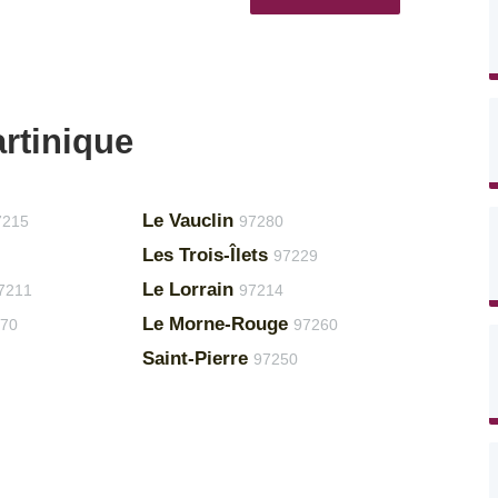
rtinique
Le Vauclin
7215
97280
Les Trois-Îlets
97229
Le Lorrain
7211
97214
Le Morne-Rouge
70
97260
Saint-Pierre
97250