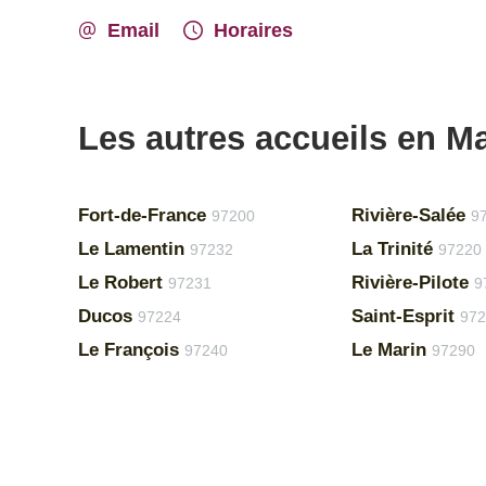
Email
Horaires
Les autres accueils en Ma
Fort-de-France
Rivière-Salée
97200
9
Le Lamentin
La Trinité
97232
97220
Le Robert
Rivière-Pilote
97231
9
Ducos
Saint-Esprit
97224
972
Le François
Le Marin
97240
97290