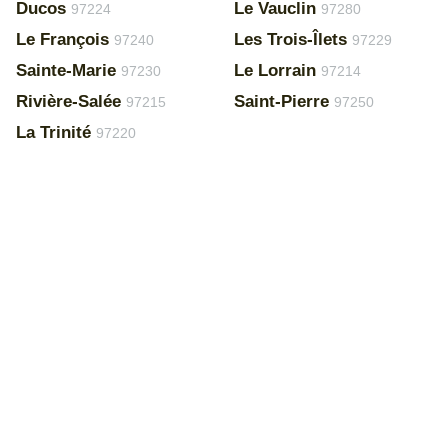
Ducos
Le Vauclin
97224
97280
Le François
Les Trois-Îlets
97240
97229
Sainte-Marie
Le Lorrain
97230
97214
Rivière-Salée
Saint-Pierre
97215
97250
La Trinité
97220