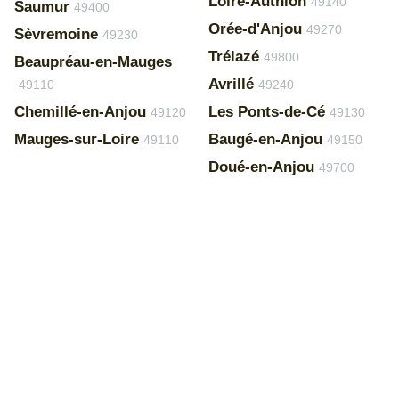
Loire-Authion
49140
Saumur
49400
Orée-d'Anjou
49270
Sèvremoine
49230
Trélazé
49800
Beaupréau-en-Mauges
Avrillé
49110
49240
Chemillé-en-Anjou
Les Ponts-de-Cé
49120
49130
Mauges-sur-Loire
Baugé-en-Anjou
49110
49150
Doué-en-Anjou
49700