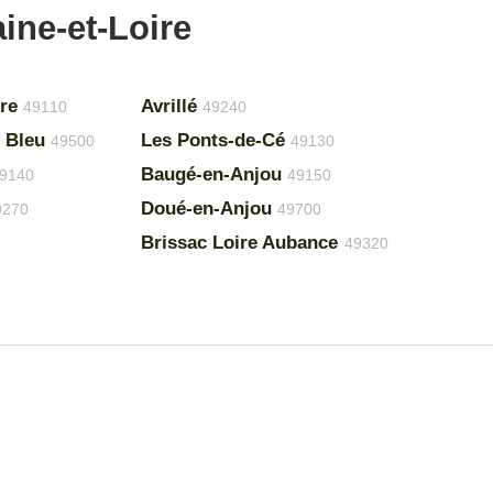
ine-et-Loire
re
Avrillé
49110
49240
 Bleu
Les Ponts-de-Cé
49500
49130
Baugé-en-Anjou
9140
49150
Doué-en-Anjou
9270
49700
Brissac Loire Aubance
49320