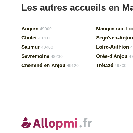
Les autres accueils en Ma
Angers
Mauges-sur-Loi
49000
Cholet
Segré-en-Anjou
49300
Saumur
Loire-Authion
49400
4
Sèvremoine
Orée-d'Anjou
49230
4
Chemillé-en-Anjou
Trélazé
49120
49800