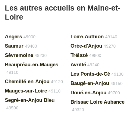
Les autres accueils en Maine-et-
Loire
Angers
Loire-Authion
49000
49140
Saumur
Orée-d'Anjou
49400
49270
Sèvremoine
Trélazé
49230
49800
Beaupréau-en-Mauges
Avrillé
49240
49110
Les Ponts-de-Cé
49130
Chemillé-en-Anjou
49120
Baugé-en-Anjou
49150
Mauges-sur-Loire
49110
Doué-en-Anjou
49700
Segré-en-Anjou Bleu
Brissac Loire Aubance
49500
49320