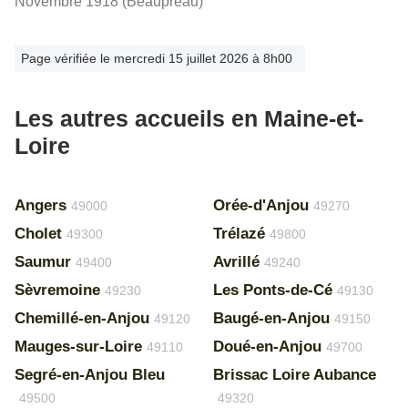
Novembre 1918 (Beaupréau)
Page vérifiée le mercredi 15 juillet 2026 à 8h00
Les autres accueils en Maine-et-
Loire
Angers
Orée-d'Anjou
49000
49270
Cholet
Trélazé
49300
49800
Saumur
Avrillé
49400
49240
Sèvremoine
Les Ponts-de-Cé
49230
49130
Chemillé-en-Anjou
Baugé-en-Anjou
49120
49150
Mauges-sur-Loire
Doué-en-Anjou
49110
49700
Segré-en-Anjou Bleu
Brissac Loire Aubance
49500
49320