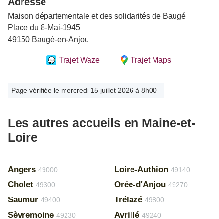
Adresse
Maison départementale et des solidarités de Baugé
Place du 8-Mai-1945
49150 Baugé-en-Anjou
Trajet Waze
Trajet Maps
Page vérifiée le mercredi 15 juillet 2026 à 8h00
Les autres accueils en Maine-et-
Loire
Angers
Loire-Authion
49000
49140
Cholet
Orée-d'Anjou
49300
49270
Saumur
Trélazé
49400
49800
Sèvremoine
Avrillé
49230
49240