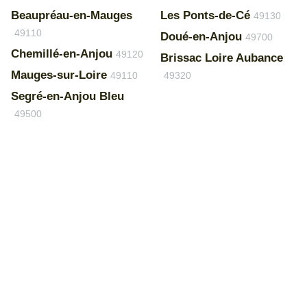
Beaupréau-en-Mauges
Les Ponts-de-Cé
49130
49110
Doué-en-Anjou
49700
Chemillé-en-Anjou
49120
Brissac Loire Aubance
Mauges-sur-Loire
49110
49320
Segré-en-Anjou Bleu
49500