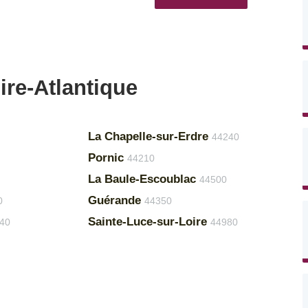
ire-Atlantique
La Chapelle-sur-Erdre
44240
Pornic
44210
La Baule-Escoublac
44500
Guérande
0
44350
Sainte-Luce-sur-Loire
40
44980