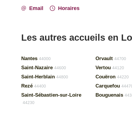
Email
Horaires
Les autres accueils en Lo
Nantes
Orvault
44000
44700
Saint-Nazaire
Vertou
44600
44120
Saint-Herblain
Couëron
44800
44220
Rezé
Carquefou
44400
4447
Saint-Sébastien-sur-Loire
Bouguenais
443
44230